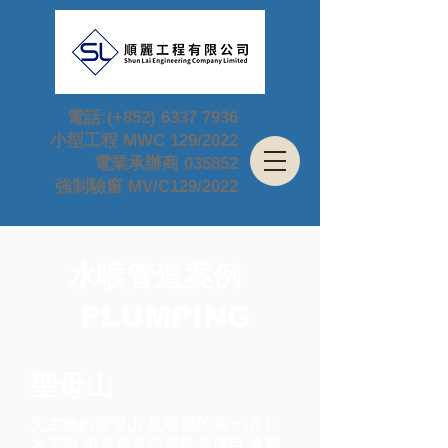
電話:(+852)
6337 7936
小型工程 MWC 129/2022
電業承辦商 035852
強制驗窗 MV/C129/2022
水喉管道案例
PLUMPING
​聖母山
天主教的聖母山.是順麗的第一項土
木工程.也是最具代表性的項目.承蒙